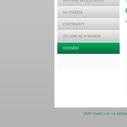
HISTORIE SPOLEČNOSTI
KE STAŽENÍ
V
CERTIFIKÁTY
TECHNICKÉ VYBAVENÍ
OCENĚNÍ
JASY Vsetín s.r.o. • 4. květ