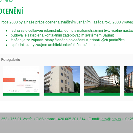
OCENĚNÍ
 roce 2003 byla naše práce oceněna zvláštním uznáním Fasáda roku 2003 v kateg
jedná se o celkovou rekonstrukci domu s malometrážními byty včetně násta
budova je zateplena kontaktním zateplovacím systémem Baumit
fasáda je ze západní stany členěna pavlačemi v jednotlivých podlažích
s přední strany zaujme architektonické řešení rádiusem
Fotogalerie
na 353 • 755 01 Vsetín • GMS brána: +420 605 201 214 • E-mail:
jasy@jasy.cz
• IČ: 