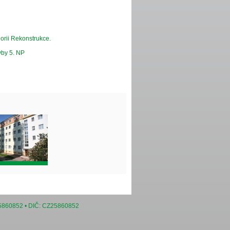
orii Rekonstrukce.
vby 5. NP
25860852 • DIČ: CZ25860852