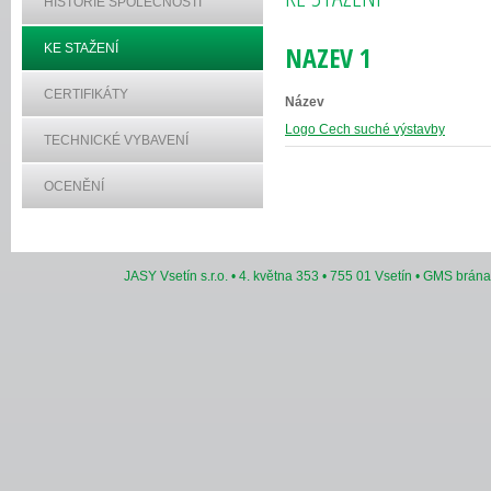
HISTORIE SPOLEČNOSTI
NAZEV 1
KE STAŽENÍ
CERTIFIKÁTY
Název
Logo Cech suché výstavby
TECHNICKÉ VYBAVENÍ
OCENĚNÍ
JASY Vsetín s.r.o. • 4. května 353 • 755 01 Vsetín • GMS brán