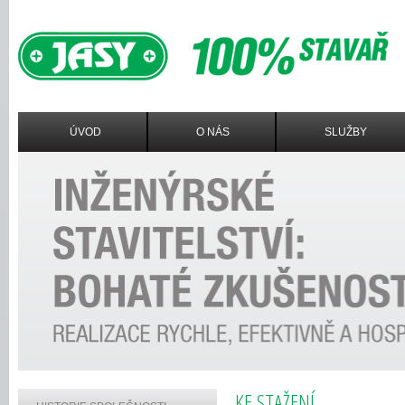
ÚVOD
O NÁS
SLUŽBY
KE STAŽENÍ